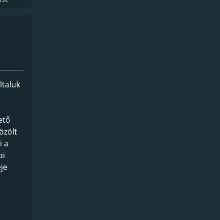
ltaluk
ető
özölt
i a
ai
je