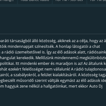
ráti társaságból álló közösség, akiknek az a célja, hogy az á
gatóik mindennapjait színesítsék. A honlap látogatói a chat
rádió üzemeltetőivel is. Így az élő adások alatt, rádiósaink
 hangulat kerekedik. Mellőzünk mindennemű megkülönbözt
, politikai. Itt mindenki ember és maradjon is az! Az általunk k
ehát ezekért felelősséget nem vállalunk! A rádió tulajdonosa
ól, a szabályokról, a felület kialakításáról. A közösség tagj
beszélt műsoridő szerint váltják egymást az élő adások ide
sem hagyjuk zene nélkül a hallgatóinkat, mert ekkor Auto Dj