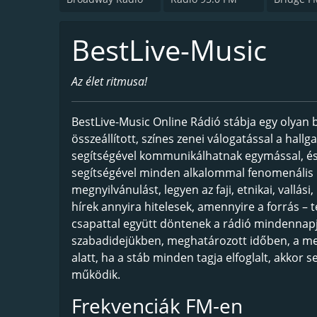
BestLive-Music
Az élet ritmusa!
BestLive-Music Online Rádió stábja egy olyan ba
összeállított, színes zenei válogatással a hall
segítségével kommunikálhatnak egymással, és a 
segítségével minden alkalommal fenomenális
megnyilvánulást, legyen az faji, etnikai, vallási
hírek annyira hitelesek, amennyire a forrás – t
csapattal együtt döntenek a rádió mindennapjair
szabadidejükben, meghatározott időben, a meg
alatt, ha a stáb minden tagja elfoglalt, akkor 
működik.
Frekvenciák FM-en