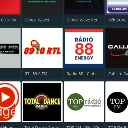
103.9 FM
Dance Wave!
Dance Wave Retro!
Kék Duna 
RTL 89.0 FM
Radio 88 - Club
Callisto R
Bridge FM Hungary
Total Dance Radio
TOP FM -'90s-'00s
TOP FM B