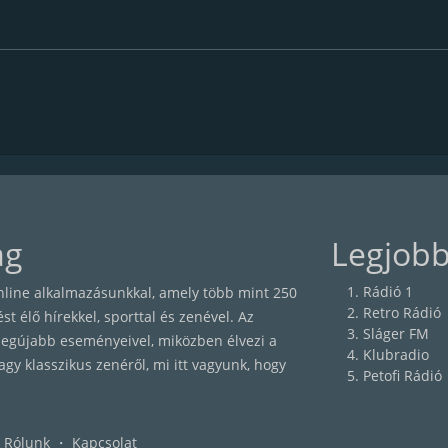
ág
Legjobb
Rádió 1
nline alkalmazásunkkal, amely több mint 250
Retro Rádió
 élő hírekkel, sporttal és zenével. Az
Sláger FM
egújabb eseményeivel, miközben élvezi a
Klubradio
agy klasszikus zenéről, mi itt vagyunk, hogy
Petofi Rádió
Rólunk
・
Kapcsolat