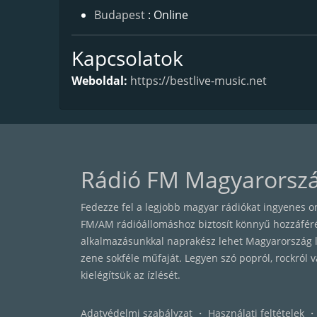
Budapest
: Online
Kapcsolatok
Weboldal:
https://bestlive-music.net
Rádió FM Magyarorsz
Fedezze fel a legjobb magyar rádiókat ingyenes o
FM/AM rádióállomáshoz biztosít könnyű hozzáférést
alkalmazásunkkal naprakész lehet Magyarország l
zene sokféle műfaját. Legyen szó popról, rockról v
kielégítsük az ízlését.
Adatvédelmi szabályzat
・
Használati feltételek
・