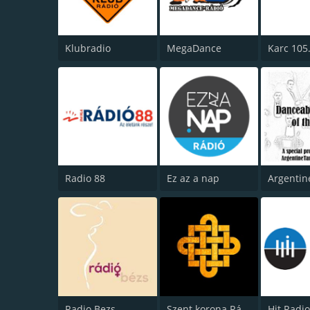
Klubradio
MegaDance
Karc 105
Radio 88
Ez az a nap
Radio Bezs
Szent korona Rádió
Hit Radi