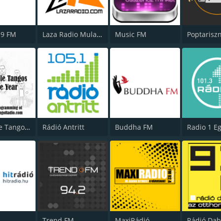
.9 FM
Laza Radio Mulatos
Music FM
Poptarisz
Argentine Tango Radio
Rádió Antritt
Buddha FM
Radio 1 E
o
Trend FM
MaxiRádió
Rádió Da