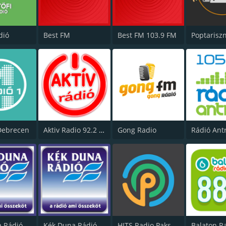
dió
Best FM
Best FM 103.9 FM
Poptarisz
Debrecen
Aktiv Radio 92.2 FM
Gong Radio
Rádió Antr
Kék Duna Rádió Hot
Kék Duna Rádió Top40
HITS Radio Paks 103.3 FM
Balaton R