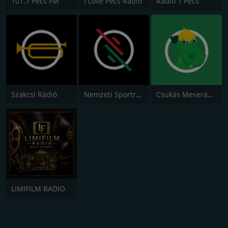
101.7 Pécs FM
I Love Pécs Rádió
Rádió 1 Pécs
Szakcsi Rádió
Nemzeti Sportrádió
Csukás Meserádió
LIMIFILM RADIO