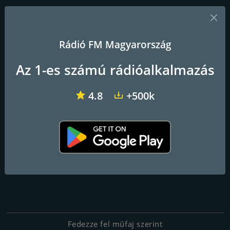
Rádió FM Magyarország
Az 1-es számú rádióalkalmazás
4.8
+500k
Fedezze fel műfaj szerint