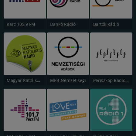
Karc 105.9 FM
Dankó Rádió
Bartók Rádió
Magyar Katolikus Rádió
MR4-Nemzetiségi
Periszkop Radio 97.1 FM