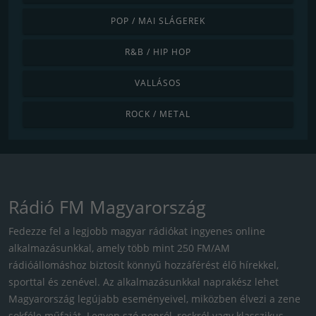
POP / MAI SLÁGEREK
R&B / HIP HOP
VALLÁSOS
ROCK / METAL
Rádió FM Magyarország
Fedezze fel a legjobb magyar rádiókat ingyenes online
alkalmazásunkkal, amely több mint 250 FM/AM
rádióállomáshoz biztosít könnyű hozzáférést élő hírekkel,
sporttal és zenével. Az alkalmazásunkkal naprakész lehet
Magyarország legújabb eseményeivel, miközben élvezi a zene
sokféle műfaját. Legyen szó popról, rockról vagy klasszikus