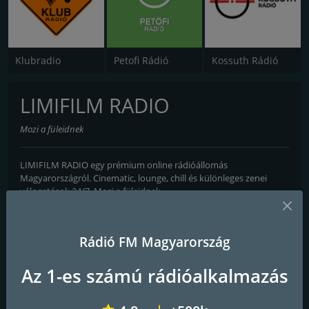
Klubradio
Petofi Rádió
Kossuth Rádió
LIMIFILM RADIO
Mozi a füleidnek
LIMIFILM RADIO egy prémium online rádióállomás
Magyarországról. Cinematic, lounge, chill és különleges zenei
válogatások 24/7. Mozi a füleidnek.
Frekvenciák FM-en
Rádió FM Magyarország
Pécs
: Online
Az 1-es számú rádióalkalmazás
Kapcsolatok
E-mail:
info@limifilm.hu