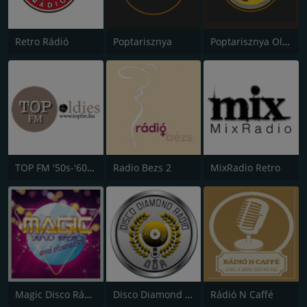
Retro Rádió
Poptarisznya
Poptarisznya Oldies
TOP FM '50s-'60s-'70s'-80s
Radio Bezs 2
MixRadio Retro
Magic Disco Rádió
Disco Diamond Radio
Rádió N Caffé